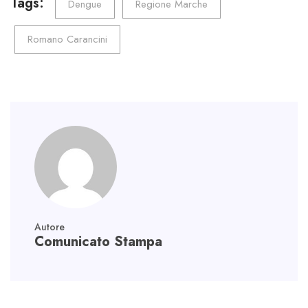
o
er
dI
A
a
Tags:
Dengue
Regione Marche
ok
n
p
m
Romano Carancini
p
Autore
Comunicato Stampa