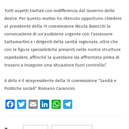
Tutti aspetti trattati con indifferenza dal Governo delle
destre. Per questo motivo ho ritenuto opportuno chiedere
al presidente della IV commissione Nicola Baiocchi la
convocazione di un’audizione urgente con l’assessore
Saltamartini e i dirigenti della sanità regionale, oltre che
con le figure specialistiche presenti nelle nostre strutture
ospedaliere, affinché la questione sia affrontata prima di
trovarci a inseguire una situazione fuori controllo”.
A dirlo è il vicepresidente della IV commissione “Sanità e
Politiche sociali” Romano Carancini.
Fa
T
E
Li
W
Te
ce
wi
m
nk
ha
le
b
tt
ail
e
ts
gr