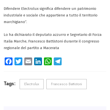
Difendere Electrolux significa difendere un patrimonio
industriale e sociale che appartiene a tutto il territorio
marchigiano”.
Lo ha dichiarato il deputato azzurro e Segretario di Forza
Italia Marche, Francesco Battistoni durante il congresso
regionale del partito a Macerata
Fa
T
E
Li
W
Te
ce
wi
m
nk
ha
le
b
tt
ail
e
ts
gr
o
er
dI
A
a
Tags:
Electrolux
Francesco Battistoni
ok
n
p
m
p