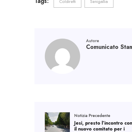
o
er
dI
A
a
Tags:
Coldiretti
Senigallia
ok
n
p
m
p
Autore
Comunicato Sta
Notizia Precedente
Jesi, presto l’incontro co
il nuovo comitato per i