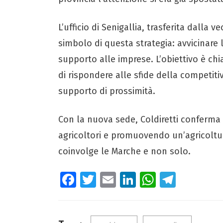
L’ufficio di Senigallia, trasferita dalla
simbolo di questa strategia: avvicinare l
supporto alle imprese. L’obiettivo è ch
di rispondere alle sfide della competitiv
supporto di prossimità.
Con la nuova sede, Coldiretti conferma i
agricoltori e promuovendo un’agricoltur
coinvolge le Marche e non solo.
Fa
T
E
Li
W
Te
ce
wi
m
nk
ha
le
b
tt
ail
e
ts
gr