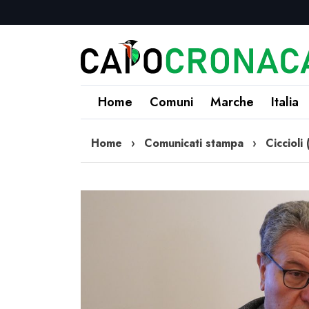
Home
Comuni
Marche
Italia
Home
›
Comunicati stampa
›
Ciccioli