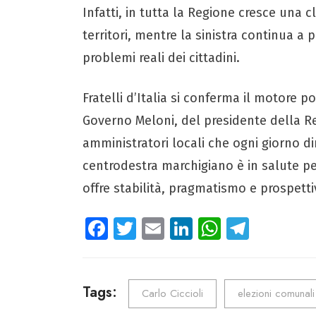
Infatti, in tutta la Regione cresce una cl
territori, mentre la sinistra continua a 
problemi reali dei cittadini.
Fratelli d’Italia si conferma il motore po
Governo Meloni, del presidente della Re
amministratori locali che ogni giorno d
centrodestra marchigiano è in salute pe
offre stabilità, pragmatismo e prospettiv
Fa
T
E
Li
W
Te
ce
wi
m
nk
ha
le
b
tt
ail
e
ts
gr
o
er
dI
A
a
Tags:
Carlo Ciccioli
elezioni comunali