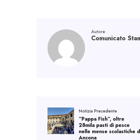
ok
n
p
m
p
Autore
Comunicato Sta
Notizia Precedente
“Pappa Fish”, oltre
28mila pasti di pesce
nelle mense scolastiche d
Ancona