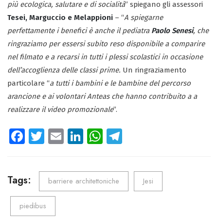
più ecologica, salutare e di socialità
” spiegano gli assessori
Tesei, Marguccio e Melappioni
– “
A spiegarne
perfettamente i benefici è anche il pediatra
Paolo Senesi
, che
ringraziamo per essersi subito reso disponibile a comparire
nel filmato e a recarsi in tutti i plessi scolastici in occasione
dell’accoglienza delle classi prime.
Un ringraziamento
particolare “
a tutti i bambini e le bambine del percorso
arancione e ai volontari Anteas che hanno contribuito a a
realizzare il video promozionale
”.
Fa
T
E
Li
W
Te
ce
wi
m
nk
ha
le
b
tt
ail
e
ts
gr
o
er
dI
A
a
Tags:
barriere architettoniche
Jesi
ok
n
p
m
piedibus
p