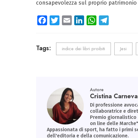
consapevolezza sul proprio patrimonio b
Fa
T
E
Li
W
Te
ce
wi
m
nk
ha
le
b
tt
ail
e
ts
gr
o
er
dI
A
a
Tags:
indice dei libri proibiti
Jesi
ok
n
p
m
p
Autore
Cristina Carneval
Di professione avvoca
collaboratrice e diret
Premio giornalistico
on line delle Marche"
Appassionata di sport, ha fatto i primi s
dell'editoria e della comunicazione.