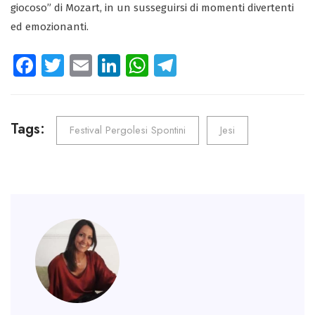
giocoso” di Mozart, in un susseguirsi di momenti divertenti
ed emozionanti.
Fa
T
E
Li
W
Te
ce
wi
m
nk
ha
le
b
tt
ail
e
ts
gr
o
er
dI
A
a
Tags:
Festival Pergolesi Spontini
Jesi
ok
n
p
m
p