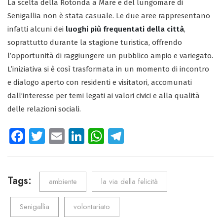
La scelta della Rotonda a Mare e del lungomare di
Senigallia non è stata casuale. Le due aree rappresentano
infatti alcuni dei
luoghi più frequentati della città
,
soprattutto durante la stagione turistica, offrendo
l’opportunità di raggiungere un pubblico ampio e variegato.
L’iniziativa si è così trasformata in un momento di incontro
e dialogo aperto con residenti e visitatori, accomunati
dall’interesse per temi legati ai valori civici e alla qualità
delle relazioni sociali.
Fa
T
E
Li
W
Te
ce
wi
m
nk
ha
le
b
tt
ail
e
ts
gr
o
er
dI
A
a
Tags:
ambiente
la via della felicità
ok
n
p
m
Senigallia
volontariato
p