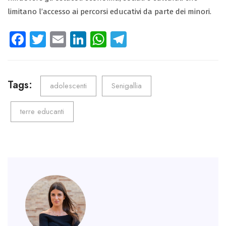
limitano l’accesso ai percorsi educativi da parte dei minori.
Fa
T
E
Li
W
Te
ce
wi
m
nk
ha
le
b
tt
ail
e
ts
gr
o
er
dI
A
a
Tags:
adolescenti
Senigallia
ok
n
p
m
terre educanti
p