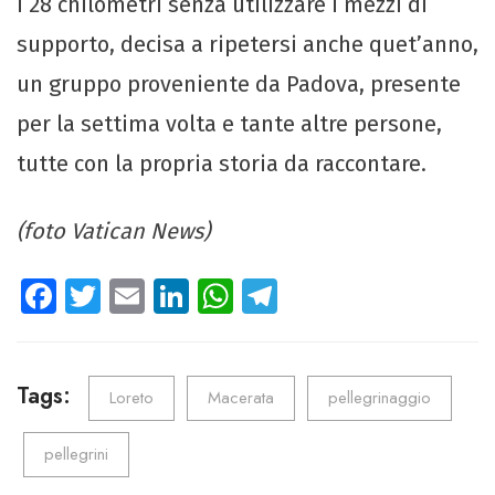
i 28 chilometri senza utilizzare i mezzi di
supporto, decisa a ripetersi anche quet’anno,
un gruppo proveniente da Padova, presente
per la settima volta e tante altre persone,
tutte con la propria storia da raccontare.
(foto Vatican News)
Fa
T
E
Li
W
Te
ce
wi
m
nk
ha
le
b
tt
ail
e
ts
gr
o
er
dI
A
a
Tags:
Loreto
Macerata
pellegrinaggio
ok
n
p
m
pellegrini
p