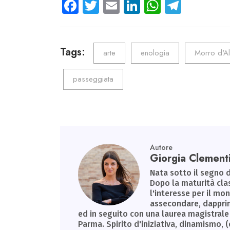
Fa
T
E
Li
W
Te
ce
wi
m
nk
ha
le
b
tt
ail
e
ts
gr
o
er
dI
A
a
Tags:
arte
enologia
Morro d'A
ok
n
p
m
passeggiata
p
Autore
Giorgia Clement
Nata sotto il segno d
Dopo la maturità clas
l'interesse per il m
assecondare, dapprim
ed in seguito con una laurea magistrale 
Parma. Spirito d'iniziativa, dinamismo, (