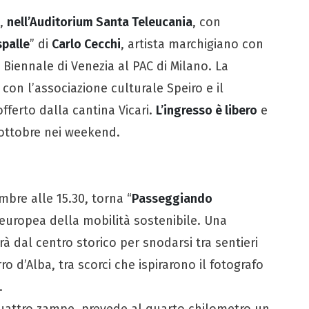
8,
nell’Auditorium Santa Teleucania
, con
spalle
” di
Carlo Cecchi
, artista marchigiano con
 Biennale di Venezia al PAC di Milano. La
con l’associazione culturale Speiro e il
fferto dalla cantina Vicari.
L’ingresso è libero
e
5 ottobre nei weekend.
mbre alle 15.30, torna “
Passeggiando
a europea della mobilità sostenibile. Una
rà dal centro storico per snodarsi tra sentieri
ro d’Alba, tra scorci che ispirarono il fotografo
.
 quattro zampe, prevede al quarto chilometro un