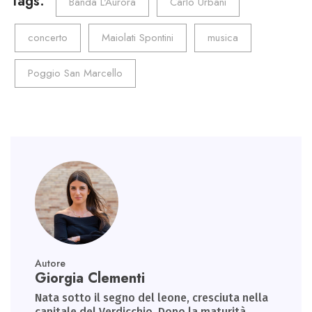
o
er
dI
A
a
Tags:
Banda L'Aurora
Carlo Urbani
ok
n
p
m
concerto
Maiolati Spontini
musica
p
Poggio San Marcello
Autore
Giorgia Clementi
Nata sotto il segno del leone, cresciuta nella
capitale del Verdicchio. Dopo la maturità