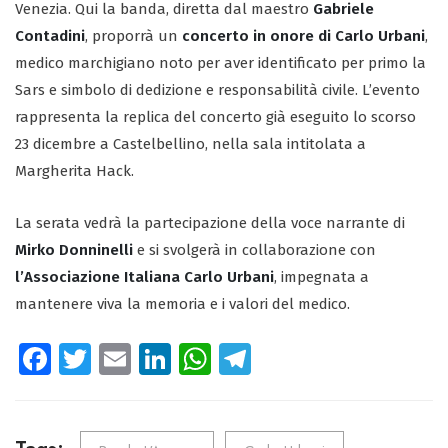
Venezia. Qui la banda, diretta dal maestro
Gabriele
Contadini
, proporrà un
concerto in onore di Carlo Urbani
,
medico marchigiano noto per aver identificato per primo la
Sars e simbolo di dedizione e responsabilità civile. L’evento
rappresenta la replica del concerto già eseguito lo scorso
23 dicembre a Castelbellino, nella sala intitolata a
Margherita Hack.
La serata vedrà la partecipazione della voce narrante di
Mirko Donninelli
e si svolgerà in collaborazione con
l’Associazione Italiana Carlo Urbani
, impegnata a
mantenere viva la memoria e i valori del medico.
Fa
T
E
Li
W
Te
ce
wi
m
nk
ha
le
b
tt
ail
e
ts
gr