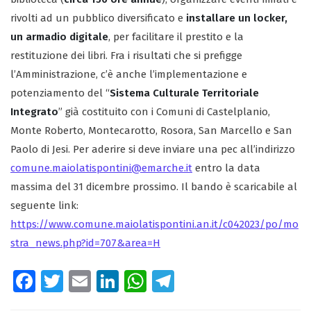
rivolti ad un pubblico diversificato e
installare un locker,
un armadio digitale
, per facilitare il prestito e la
restituzione dei libri. Fra i risultati che si prefigge
l’Amministrazione, c’è anche l’implementazione e
potenziamento del “
Sistema Culturale Territoriale
Integrato
” già costituito con i Comuni di Castelplanio,
Monte Roberto, Montecarotto, Rosora, San Marcello e San
Paolo di Jesi. Per aderire si deve inviare una pec all’indirizzo
comune.maiolatispontini@emarche.it
entro la data
massima del 31 dicembre prossimo. Il bando è scaricabile al
seguente link:
https://www.comune.maiolatispontini.an.it/c042023/po/mo
stra_news.php?id=707&area=H
Fa
T
E
Li
W
Te
ce
wi
m
nk
ha
le