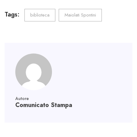
b
tt
ail
e
ts
gr
o
er
dI
A
a
Tags:
biblioteca
Maiolati Spontini
ok
n
p
m
p
Autore
Comunicato Stampa