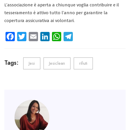
L’associazione è aperta a chiunque voglia contribuire e il
tesseramento è attivo tutto l’anno per garantire la
copertura assicurativa ai volontari.
Fa
T
E
Li
W
Te
ce
wi
m
nk
ha
le
b
tt
ail
e
ts
gr
o
er
dI
A
a
Tags:
Jesi
Jesiclean
rifiuti
ok
n
p
m
p