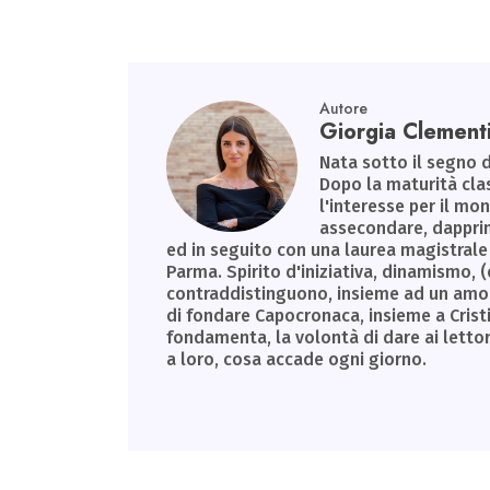
ok
n
p
m
p
Autore
Giorgia Clement
Nata sotto il segno d
Dopo la maturità clas
l'interesse per il m
assecondare, dapprim
ed in seguito con una laurea magistrale 
Parma. Spirito d'iniziativa, dinamismo, (
contraddistinguono, insieme ad un amore 
di fondare Capocronaca, insieme a Cristin
fondamenta, la volontà di dare ai letto
a loro, cosa accade ogni giorno.