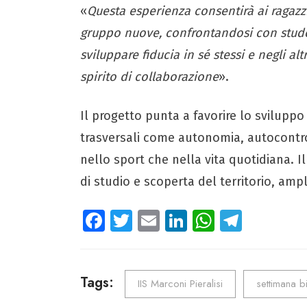
«
Questa esperienza consentirà ai ragazzi
gruppo nuove, confrontandosi con student
sviluppare fiducia in sé stessi e negli al
spirito di collaborazione
».
Il progetto punta a favorire lo svilupp
trasversali come autonomia, autocontro
nello sport che nella vita quotidiana. 
di studio e scoperta del territorio, ampl
Fa
T
E
Li
W
Te
ce
wi
m
nk
ha
le
b
tt
ail
e
ts
gr
o
er
dI
A
a
Tags:
IIS Marconi Pieralisi
settimana b