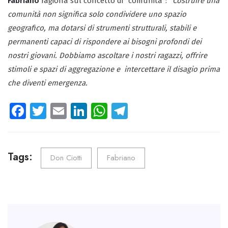
Fabriano
ragiona sul concetto di “comunità”:
“
Costruire una
comunità non significa solo condividere uno spazio
geografico, ma dotarsi di strumenti strutturali, stabili e
permanenti capaci di rispondere ai bisogni profondi dei
nostri giovani. Dobbiamo ascoltare i nostri ragazzi, offrire
stimoli e spazi di aggregazione e intercettare il disagio prima
che diventi emergenza.
Fa
T
E
Li
W
Te
ce
wi
m
nk
ha
le
b
tt
ail
e
ts
gr
o
er
dI
A
a
Tags:
Don Ciotti
Fabriano
ok
n
p
m
p