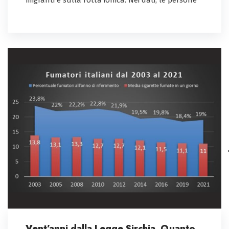
migranti e sulla rotta ionica. Nei dati, le persone
Vent’anni dalla Legge Sirchia. Quanto