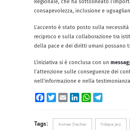
Regionale, che ha sottolineato l’importa
consapevolezza, inclusione e uguaglian
L’accento è stato posto sulla necessità 
reciproco e sulla collaborazione tra istit
della pace e dei diritti umani possano t
L’iniziativa si è conclusa con un
messaggi
l’attenzione sulle conseguenze dei confli
nell’informazione e nella testimonianz
Fa
T
E
Li
W
Te
ce
wi
m
nk
ha
le
b
tt
ail
e
ts
gr
o
er
dI
A
a
Tags:
Asmae Dachan
Fidapa Jesi