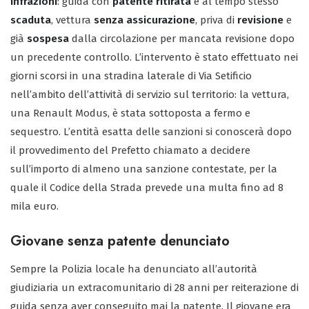
infrazioni
: guida con
patente ritirata
e al tempo stesso
scaduta
, vettura
senza assicurazione
, priva di
revisione
e
già
sospesa
dalla circolazione per mancata revisione dopo
un precedente controllo. L’intervento è stato effettuato nei
giorni scorsi in una stradina laterale di Via Setificio
nell’ambito dell’attività di servizio sul territorio: la vettura,
una Renault Modus, è stata sottoposta a fermo e
sequestro. L’entità esatta delle sanzioni si conoscerà dopo
il provvedimento del Prefetto chiamato a decidere
sull’importo di almeno una sanzione contestate, per la
quale il Codice della Strada prevede una multa fino ad 8
mila euro.
Giovane senza patente denunciato
Sempre la Polizia locale ha denunciato all’autorità
giudiziaria un extracomunitario di 28 anni per reiterazione di
guida senza aver conseguito mai la patente. Il giovane era