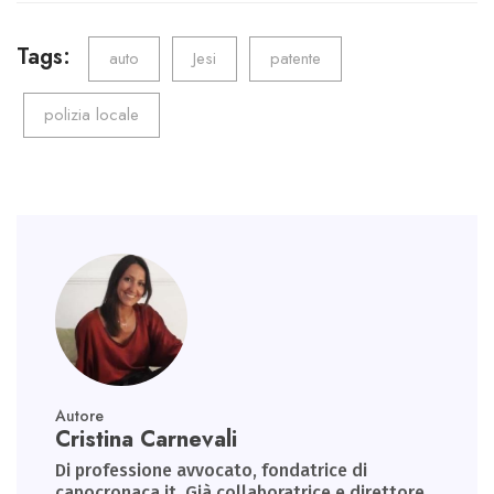
b
tt
ail
e
ts
gr
o
er
dI
A
a
Tags:
auto
Jesi
patente
ok
n
p
m
polizia locale
p
Autore
Cristina Carnevali
Di professione avvocato, fondatrice di
capocronaca.it. Già collaboratrice e direttore