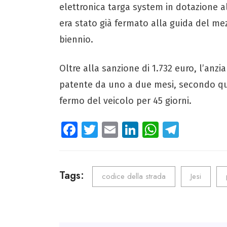
elettronica targa system in dotazione a
era stato già fermato alla guida del mez
biennio.
Oltre alla sanzione di 1.732 euro, l’anzi
patente da uno a due mesi, secondo quan
fermo del veicolo per 45 giorni.
Fa
T
E
Li
W
Te
ce
wi
m
nk
ha
le
b
tt
ail
e
ts
gr
o
er
dI
A
a
Tags:
codice della strada
Jesi
ok
n
p
m
p