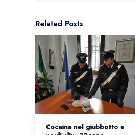
Related Posts
Cocaina nel giubbotto e
negli slip, 32enne