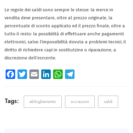
Le regole dei saldi sono sempre le stesse: la merce in
vendita deve presentare, oltre al prezzo originale, la
percentuale di sconto applicato ed il prezzo finale, oltre a
tutto il resto: la possibilità di effettuare anche pagamenti
elettronici, salvo l’impossibilità dovuta a problemi tecnici, il
diritto di richiedere capi in sostitutzine o riparazione, a
discrezione dell’esrcente.
Fa
T
E
Li
W
Te
ce
wi
m
nk
ha
le
b
tt
ail
e
ts
gr
o
er
dI
A
a
Tags:
abbigliamento
occasioni
saldi
ok
n
p
m
p