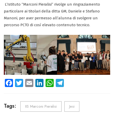
L’Istituto “Marconi Pieralisi” rivolge un ringraziamento
particolare ai titolari della ditta GM, Daniele e Stefano
Manoni, per aver permesso all’alunna di svolgere un
percorso PCTO di così elevato contenuto tecnico.
Fa
T
E
Li
W
Te
ce
wi
m
nk
ha
le
b
tt
ail
e
ts
gr
o
er
dI
A
a
Tags:
IIS Marconi Pieralisi
Jesi