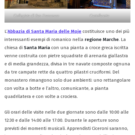
Collegiata di San Francesco
Castellaretta
L’
Abbazia di Santa Maria delle Moje
costituisce uno dei più
interessanti esempi di romanico nella
regione Marche
. La
chiesa di
Santa Maria
con una pianta a croce greca iscritta
venne costruita con pietre squadrate di arenaria giallastra
e di media grandezza, divisa in tre navate composte ognuna
da tre campate rette da quattro pilastri cruciformi. Del
monastero rimangono solo due ambienti: uno rettangolare
con volta a botte e l’altro, comunicante, a pianta
quadrilatera e con volte a crociera.
Gli orari delle visite nelle due giornate sono dalle 10:00 alle
12:30 e dalle 14:00 alle 17:00. Durante le aperture sono
previsti dei momenti musicali. Apprendisti Ciceroni saranno,