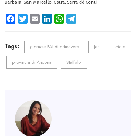
Barbara, San Marcello, Ostra, Serra dé Conti.
Fa
T
E
Li
W
Te
ce
wi
m
nk
ha
le
b
tt
ail
e
ts
gr
o
er
dI
A
a
Tags:
giornate FAI di primavera
Jesi
Moie
ok
n
p
m
provincia di Ancona
Staffolo
p