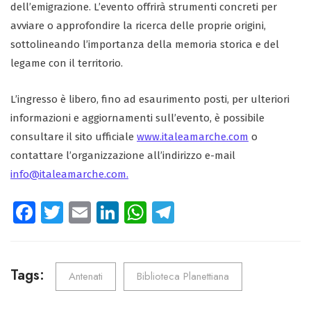
dell’emigrazione. L’evento offrirà strumenti concreti per
avviare o approfondire la ricerca delle proprie origini,
sottolineando l’importanza della memoria storica e del
legame con il territorio.
L’ingresso è libero, fino ad esaurimento posti, per ulteriori
informazioni e aggiornamenti sull’evento, è possibile
consultare il sito ufficiale
www.italeamarche.com
o
contattare l’organizzazione all’indirizzo e-mail
info@italeamarche.com.
Fa
T
E
Li
W
Te
ce
wi
m
nk
ha
le
b
tt
ail
e
ts
gr
o
er
dI
A
a
Tags:
Antenati
Biblioteca Planettiana
ok
n
p
m