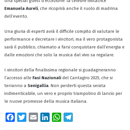
una special guest d’eccezione: la celebre imitatrice
Emanuela Aureli
, che ricoprirà anche il ruolo di madrina
dell’evento.
Una giuria di esperti avrà il difficile compito di valutare le
performance e decretare i vincitori, ma il vero protagonista
sarà il pubblico, chiamato a farsi conquistare dall’energia e
dalle emozioni che solo la musica dal vivo sa regalare.
I vincitori della finalissima regionale si guadagneranno
l’accesso alle
Fasi Nazionali
del Cantagiro 2025, che si
terranno a
Senigallia
. Non perderti questa serata
indimenticabile, un vero e proprio trampolino di lancio per
le nuove promesse della musica italiana.
Fa
T
E
Li
W
Te
ce
wi
m
nk
ha
le