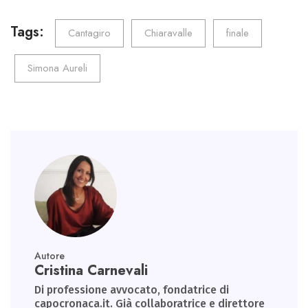
b
tt
ail
e
ts
gr
o
er
dI
A
a
Tags:
Cantagiro
Chiaravalle
finale
ok
n
p
m
Simona Aureli
p
Autore
Cristina Carnevali
Di professione avvocato, fondatrice di
capocronaca.it. Già collaboratrice e direttore