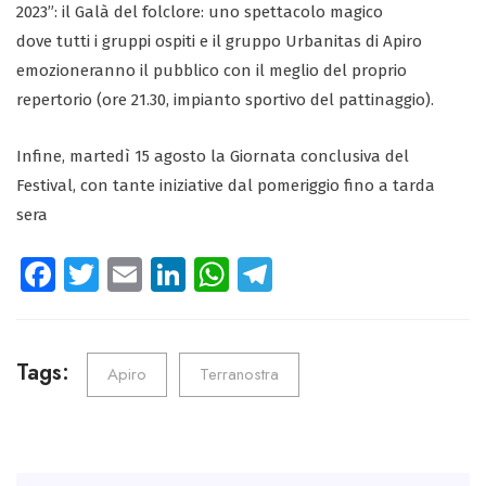
2023”: il Galà del folclore: uno spettacolo magico
dove tutti i gruppi ospiti e il gruppo Urbanitas di Apiro
emozioneranno il pubblico con il meglio del proprio
repertorio (ore 21.30, impianto sportivo del pattinaggio).
Infine, martedì 15 agosto la Giornata conclusiva del
Festival, con tante iniziative dal pomeriggio fino a tarda
sera
Fa
T
E
Li
W
Te
ce
wi
m
nk
ha
le
b
tt
ail
e
ts
gr
o
er
dI
A
a
Tags:
Apiro
Terranostra
ok
n
p
m
p