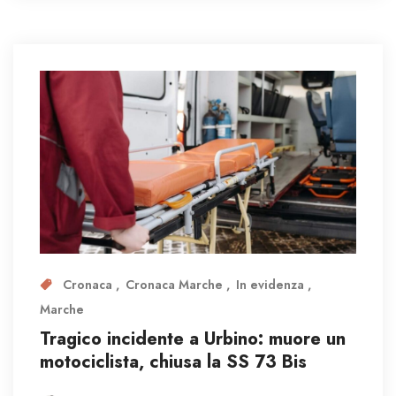
Cronaca
Cronaca Marche
In evidenza
Marche
Tragico incidente a Urbino: muore un
motociclista, chiusa la SS 73 Bis