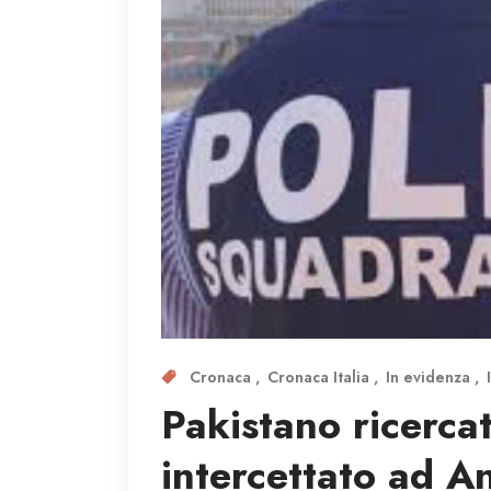
Cronaca
Cronaca Italia
In evidenza
Pakistano ricerca
intercettato ad A