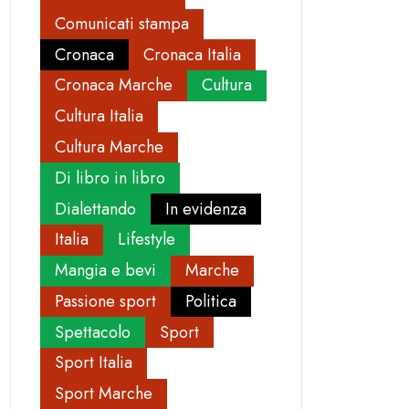
Comunicati stampa
Cronaca
Cronaca Italia
Cronaca Marche
Cultura
Cultura Italia
Cultura Marche
Di libro in libro
Dialettando
In evidenza
Italia
Lifestyle
Mangia e bevi
Marche
Passione sport
Politica
Spettacolo
Sport
Sport Italia
Sport Marche