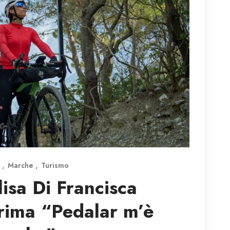
a
Marche
Turismo
lisa Di Francisca
rima “Pedalar m’è