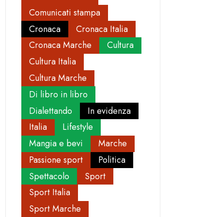
Comunicati stampa
Cronaca
Cronaca Italia
Cronaca Marche
Cultura
Cultura Italia
Cultura Marche
Di libro in libro
Dialettando
In evidenza
Italia
Lifestyle
Mangia e bevi
Marche
Passione sport
Politica
Spettacolo
Sport
Sport Italia
Sport Marche