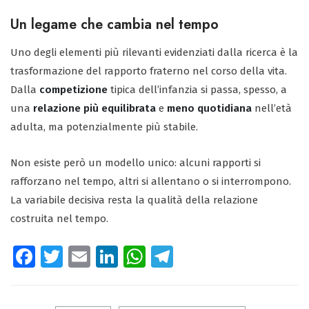
Un legame che cambia nel tempo
Uno degli elementi più rilevanti evidenziati dalla ricerca è la
trasformazione del rapporto fraterno nel corso della vita.
Dalla
competizione
tipica dell’infanzia si passa, spesso, a
una
relazione più equilibrata
e
meno quotidiana
nell’età
adulta, ma potenzialmente più stabile.
Non esiste però un modello unico: alcuni rapporti si
rafforzano nel tempo, altri si allentano o si interrompono.
La variabile decisiva resta la qualità della relazione
costruita nel tempo.
Fa
T
E
Li
W
Te
ce
wi
m
nk
ha
le
b
tt
ail
e
ts
gr