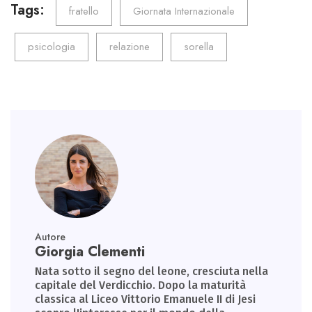
o
er
dI
A
a
Tags:
fratello
Giornata Internazionale
ok
n
p
m
psicologia
relazione
sorella
p
Autore
Giorgia Clementi
Nata sotto il segno del leone, cresciuta nella
capitale del Verdicchio. Dopo la maturità
classica al Liceo Vittorio Emanuele II di Jesi