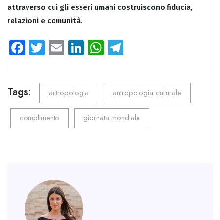
attraverso cui gli esseri umani costruiscono fiducia,
relazioni e comunità
.
Fa
T
E
Li
W
Te
ce
wi
m
nk
ha
le
b
tt
ail
e
ts
gr
o
er
dI
A
a
Tags:
antropologia
antropologia culturale
ok
n
p
m
complimento
giornata mondiale
p